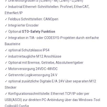
✓ Drei Motorgrößen S (0,5Nm) - M(1,2Nm) - L(2Nm)
✓ Industrial Ethernet-Schnittstellen: Profinet, EtherCAT,
EtherNet/IP
✓ Feldbus Schnittstellen: CANOpen
✓ Integrierter Encoder
✓ Optional
STO-Safety Funktion
✓ Integration in TIA- oder CODESYS-Projekten durch einfache
Bausteine
✓ optional Schutzklasse IP54
✓ industrietaugliche M12 Anschlüsse
✓ Optional mit Bremse, Getriebe, Absolutwertgeber
✓ Motorversorgung 24VDC-48VDC
✓ Getrennte Logikversorgung 24 V
✓ optional zusätzliche Digitale E/A 24V über separaten M12
Stecker
✓ Konfigurationsschnittstelle: Ethernet TCP/IP oder per
USB(ASCII) zur direkten PC-Anbindung über das Windows-Tool
Colibri40 Config