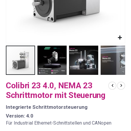
Zum
Colibri 23 4.0, NEMA 23
Anfang
der
Schrittmotor mit Steuerung
Bildergalerie
springen
Integrierte Schrittmotorsteuerung
Version: 4.0
Für Industrial Ethernet-Schnittstellen und CANopen