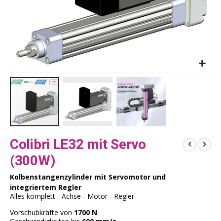
Zum
Colibri LE32 mit Servo
Anfang
der
(300W)
Bildergalerie
springen
Kolbenstangenzylinder mit Servomotor und
integriertem Regler
Alles komplett - Achse - Motor - Regler
Vorschubkräfte von
1700 N