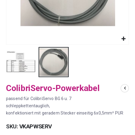
Zum
ColibriServo-Powerkabel
Anfang
der
passend für ColibriServo BG 6 u. 7
Bildergalerie
springen
schleppkettentauglich,
konfektioniert mit geradem Stecker einseitig 6x0,5mm² PUR
SKU
VKAPWSERV