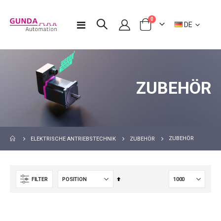
Artikel
0
Sprache
Navigation
DE
Warenkorb
umschalten
ZUBEHÖR
ZUBEHÖR
ELEKTRISCHE ANTRIEBSTECHNIK
ZUBEHÖR
In
FILTER
absteigender
Reihenfolge