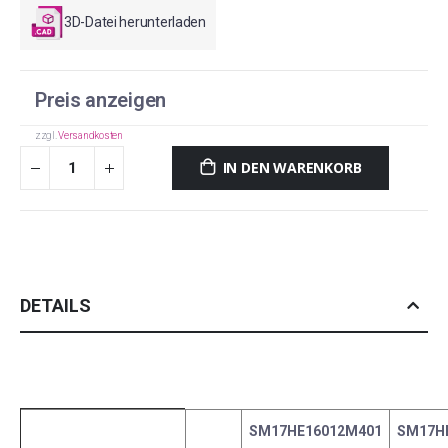
3D-Datei herunterladen
Preis anzeigen
zzgl.
Versandkosten
IN DEN WARENKORB
DETAILS
A
SM17HE16012M401
SM17H
l