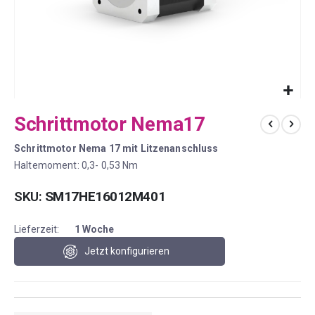
Zum
Schrittmotor Nema17
Anfang
der
Schrittmotor Nema 17 mit Litzenanschluss
Bildergalerie
springen
Haltemoment: 0,3- 0,53 Nm
SKU
SM17HE16012M401
Lieferzeit:
1 Woche
Jetzt konfigurieren