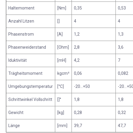
l
Haltemoment
[Nm]
0,35
0,53
g
e
Anzahl Litzen
[]
4
4
m
e
Phasenstrom
[A]
1,2
1,3
i
n
Phasenweiderstand
[Ohm]
2,8
3,6
e
t
Iduktivität
[mH]
4,2
7
e
c
Trägheitsmoment
kgcm²
0,06
0,082
h
n
Umgebungstemperatur
[°C]
-20...+50
-20...+5
i
s
Schrittwinkel Vollschritt
[]°
1,8
1,8
c
h
Gewicht
[kg]
0,28
0,32
e
D
Länge
[mm]
39,7
47,7
a