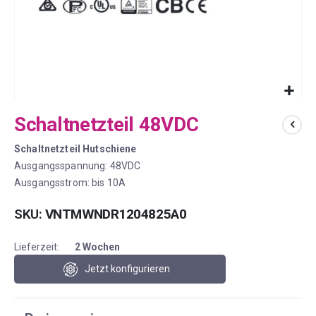
Zum
Schaltnetzteil 48VDC
Anfang
der
Schaltnetzteil Hutschiene
Bildergalerie
springen
Ausgangsspannung: 48VDC
Ausgangsstrom: bis 10A
SKU
VNTMWNDR1204825A0
Lieferzeit:
2 Wochen
Jetzt konfigurieren