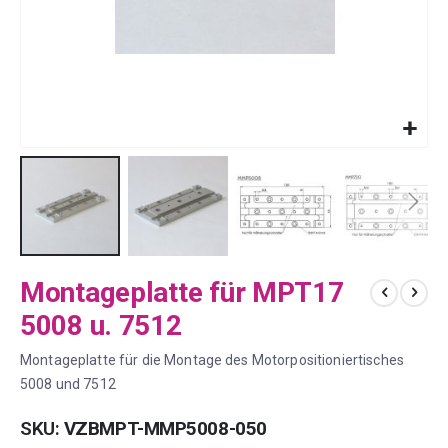
Zum
Montageplatte für MPT17
Anfang
der
5008 u. 7512
Bildergalerie
springen
Montageplatte für die Montage des Motorpositioniertisches
5008 und 7512
SKU
VZBMPT-MMP5008-050