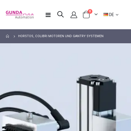
Artikel
0
Sprache
Navigation
DE
Warenkorb
umschalten
HORSTOS, COLIBRI MOTOREN UND GANTRY SYSTEMEN