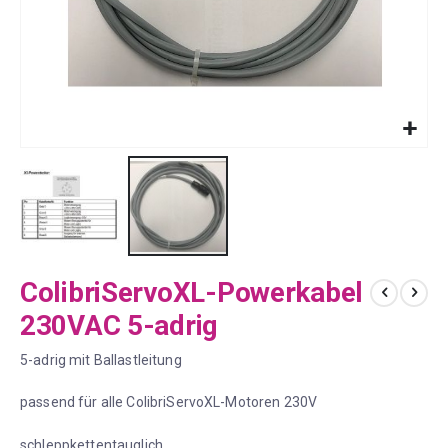
Zum
ColibriServoXL-Powerkabel
Anfang
der
230VAC 5-adrig
Bildergalerie
springen
5-adrig mit Ballastleitung
passend für alle ColibriServoXL-Motoren 230V
schleppkettentauglich,